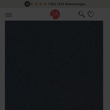
★
★
★
★
★
Bei 1245 Bewertungen
Zum Hauptinhalt springen