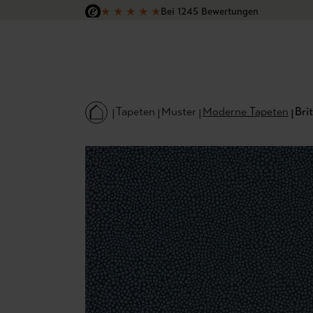
★
★
★
★
★
Bei 1245 Bewertungen
 Hauptinhalt springen
Zur Suche springen
Zur Hauptnavigation springen
Versandkostenfrei in Deutschland
Tapeten
Muster
Moderne Tapeten
Brit