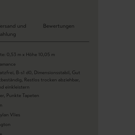
ersand und
Bewertungen
ahlung
ite: 0,53 m x Höhe 10,05 m
amance
atzfrei
, B-s1 d0
, Dimensionsstabil
, Gut
htbeständig
, Restlos trocken abziehbar
,
d einkleistern
er
, Punkte Tapeten
n
ylan Vlies
ngton
e