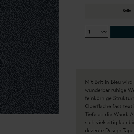
Rolle
Mit Brit in Bleu wird
wunderbar ruhige We
feinkörnige Struktur
Oberfläche fast text
Tiefe an die Wand. A
sich vielseitig komb
dezente Design-Tape