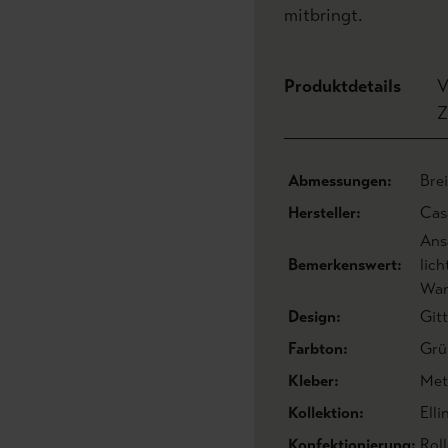
mitbringt.
Produktdetails
V
Z
Abmessungen:
Bre
Hersteller:
Cas
Ans
Bemerkenswert:
lic
Wan
Design:
Gitt
Farbton:
Grü
Kleber:
Met
Kollektion:
Elli
Konfektionierung:
Roll