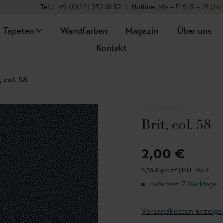
Tel.:
+49 (0)221 932 81 82
|
Hotline:
Mo – Fr 9.15 – 13 Uhr
Tapeten
Wandfarben
Magazin
Über uns
Kontakt
, col. 58
CASAMANCE
Brit, col. 58
2,00 €
0,38 € pro m² |
inkl. MwSt.
Lieferzeit: 7 Werktage
Versandkosten anzeige