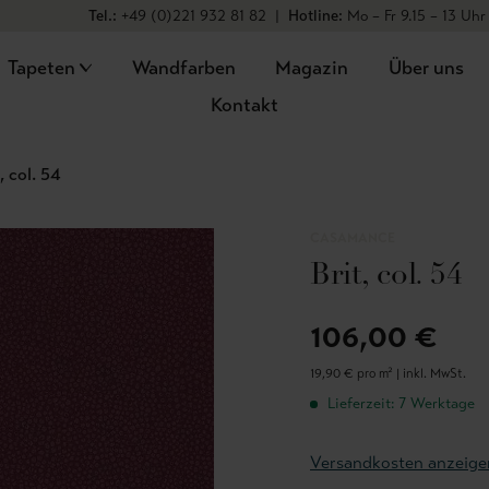
Tel.:
+49 (0)221 932 81 82
|
Hotline:
Mo – Fr 9.15 – 13 Uhr
Tapeten
Wandfarben
Magazin
Über uns
Kontakt
, col. 54
CASAMANCE
Brit, col. 54
106,00 €
19,90 € pro m² |
inkl. MwSt.
Lieferzeit: 7 Werktage
Versandkosten anzeige