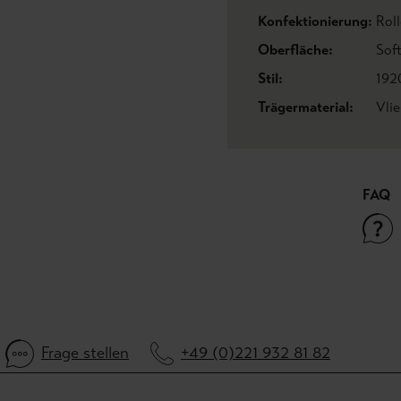
Konfektionierung:
Roll
Oberfläche:
Sof
Stil:
192
Trägermaterial:
Vli
FAQ
Frage stellen
+49 (0)221 932 81 82