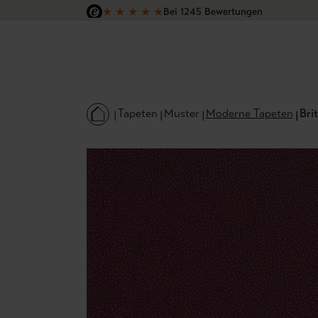
★
★
★
★
★
Bei 1245 Bewertungen
 Hauptinhalt springen
Zur Suche springen
Zur Hauptnavigation springen
Versandkostenfrei in Deutschland
Tapeten
Muster
Moderne Tapeten
Brit