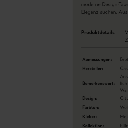
moderne Design-Tapet
Eleganz suchen. Aus
Produktdetails
V
Z
Abmessungen:
Bre
Hersteller:
Cas
Ans
Bemerkenswert:
lic
Wan
Design:
Gitt
Farbton:
Wei
Kleber:
Met
Kollektion:
Elli