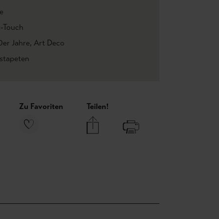
e
t-Touch
0er Jahre
, Art Deco
estapeten
Zu Favoriten
Teilen!