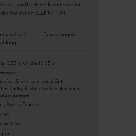
e mit sanfter Haptik und subtiler
 der Kollektion ELLINGTON.
ersand und
Bewertungen
ahlung
ite: 0,53 m x Höhe 10,05 m
amance
atzfrei
, Dimensionsstabil
, Gut
htbeständig
, Restlos trocken abziehbar
,
d einkleistern
er
, Punkte Tapeten
nrot
ylan Vlies
ngton