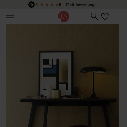
★
★
★
★
★
Bei 1245 Bewertungen
Zum Hauptinhalt springen