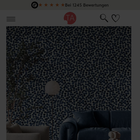
★
★
★
★
★
Bei 1245 Bewertungen
Zum Hauptinhalt springen