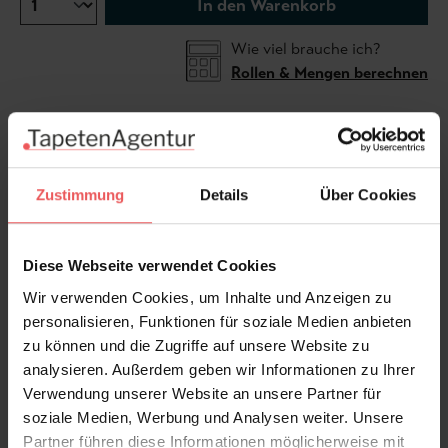
In den Warenkorb
Wie viel brauche ich?
Rollen & Mengen berechnen
Diese gepunktete Tapete von COORDONNÈ bringt
Lebendigkeit und modernen Chic an Ihre Wände. Das
Zustimmung
Details
Über Cookies
stilvolle Polka-Dot-Design in satten Blautönen auf
einem dezenten Untergrund sorgt für ein
harmonisches, zugleich auffälliges Gesamtbild.
Diese Webseite verwendet Cookies
Perfekt geeignet, um Wohnzimmern, Schlafzimmern
Wir verwenden Cookies, um Inhalte und Anzeigen zu
oder kreativen Räumen eine frische, verspielte Note
personalisieren, Funktionen für soziale Medien anbieten
zu verleihen. Die hochwertige Verarbeitung garantiert
zu können und die Zugriffe auf unsere Website zu
einfache Anbringung und Langlebigkeit.
analysieren. Außerdem geben wir Informationen zu Ihrer
Verwendung unserer Website an unsere Partner für
Produktdetails
soziale Medien, Werbung und Analysen weiter. Unsere
Partner führen diese Informationen möglicherweise mit