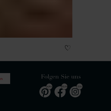
Folgen Sie uns
en
4,9 k
32,5 k
3,1 k