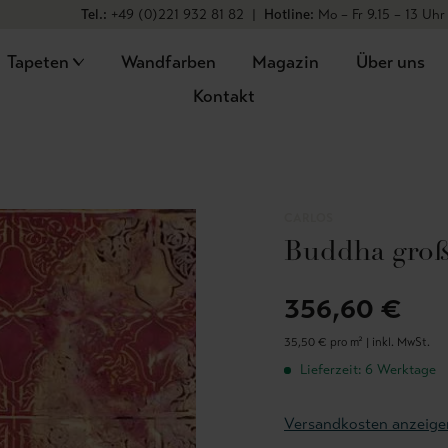
Tel.:
+49 (0)221 932 81 82
|
Hotline:
Mo – Fr 9.15 – 13 Uhr
Tapeten
Wandfarben
Magazin
Über uns
Kontakt
CARLOS
Buddha gro
356,60 €
35,50 € pro m² |
inkl. MwSt.
Lieferzeit: 6 Werktage
Versandkosten anzeige