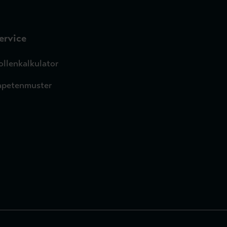
ervice
ollenkalkulator
apetenmuster