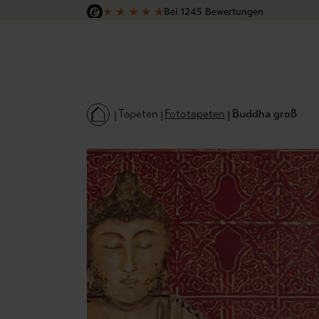
★
★
★
★
★
Bei 1245 Bewertungen
 Hauptinhalt springen
Zur Suche springen
Zur Hauptnavigation springen
Versandkostenfrei in Deutschland
Tapeten
Fototapeten
Buddha groß