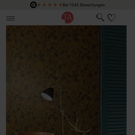
★
★
★
★
★
Bei 1245 Bewertungen
Zum Hauptinhalt springen