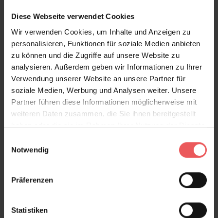
Sie haben Fragen zum Produkt?
Diese Webseite verwendet Cookies
Frage stellen
Wir verwenden Cookies, um Inhalte und Anzeigen zu
+49 (0)221 932 81 82
personalisieren, Funktionen für soziale Medien anbieten
zu können und die Zugriffe auf unsere Website zu
analysieren. Außerdem geben wir Informationen zu Ihrer
Verwendung unserer Website an unsere Partner für
Produktgalerie überspringen
Varianten
soziale Medien, Werbung und Analysen weiter. Unsere
Partner führen diese Informationen möglicherweise mit
weiteren Daten zusammen, die Sie ihnen bereitgestellt
haben oder die sie im Rahmen Ihrer Nutzung der Dienste
gesammelt haben.
Einwilligungsauswahl
Notwendig
Präferenzen
Statistiken