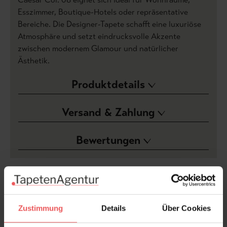
Esszimmer, Boutique-Hotels oder repräsentative
Bereiche. Die Designer-Tapete schafft eine luxuriöse
Atmosphäre und setzt eindrucksvolle Akzente
zwischen modernem Glamour und natürlicher
Ästhetik.
Produktdetails
Versand & Zahlung
Bewertungen
FAQ
Teilen!
Zustimmung
Details
Über Cookies