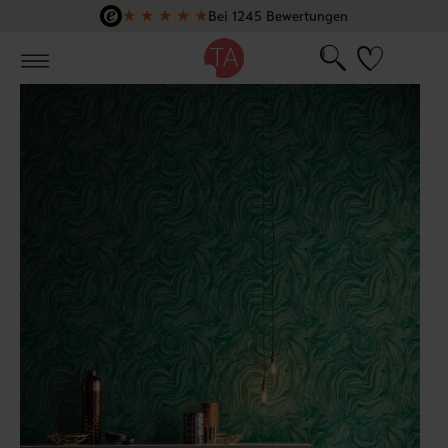
★
★
★
★
★
Bei 1245 Bewertungen
Zum Hauptinhalt springen