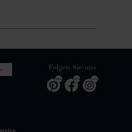
Folgen Sie uns
en
4,9 k
32,5 k
3,1 k
ervice