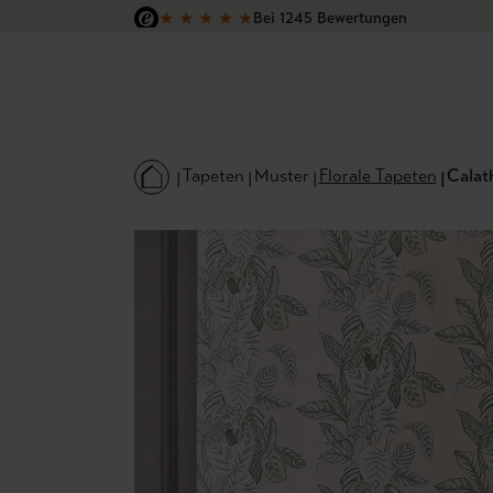
★
★
★
★
★
Bei 1245 Bewertungen
 Hauptinhalt springen
Zur Suche springen
Zur Hauptnavigation springen
Versandkostenfrei in Deutschland
Tapeten
Muster
Florale Tapeten
Calath