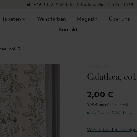
Tel.:
+49 (0)221 932 81 82
|
Hotline:
Mo – Fr 9.15 – 13 Uhr
Tapeten
Wandfarben
Magazin
Über uns
Kontakt
ea, col. 2
SANDERSON
Calathea, col.
2,00 €
0,29 € pro m² |
inkl. MwSt.
Lieferzeit: 5 Werktage
Versandkosten anzeige