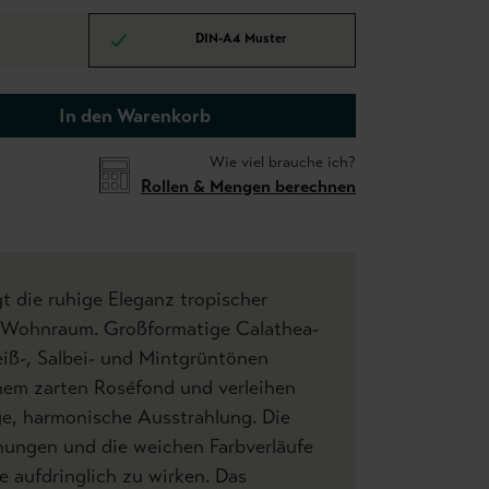
DIN-A4 Muster
In den Warenkorb
Wie viel brauche ich?
Rollen & Mengen berechnen
gt die ruhige Eleganz tropischer
n Wohnraum. Großformatige Calathea-
eiß-, Salbei- und Mintgrüntönen
inem zarten Roséfond und verleihen
ige, harmonische Ausstrahlung. Die
hnungen und die weichen Farbverläufe
e aufdringlich zu wirken. Das