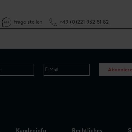
Frage stellen
+49 (0)221 932 81 82
Abonnier
n
Kundeninfo
Rechtliches
S