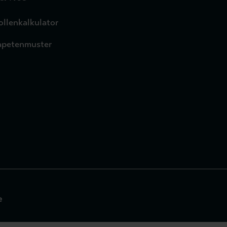
ollenkalkulator
apetenmuster