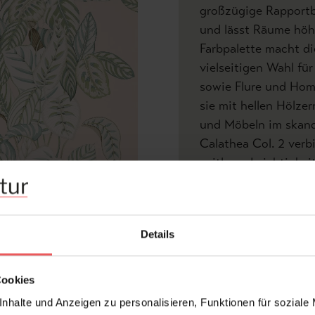
großzügige Rapportbil
und lässt Räume höhe
Farbpalette macht di
vielseitigen Wahl fü
sowie Flure und Hom
sie mit hellen Hölze
und Möbeln im skand
Calathea Col. 2 verb
zeitloser Leichtigke
Wohlfühlatmosphäre v
Produktdetails
V
Details
Z
Cookies
Abmessungen:
nhalte und Anzeigen zu personalisieren, Funktionen für soziale
Rapport: