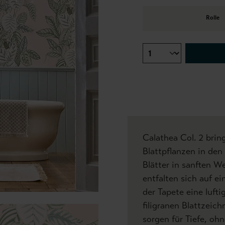
Rolle
Calathea Col. 2 brin
Blattpflanzen in de
Blätter in sanften W
entfalten sich auf e
der Tapete eine luft
filigranen Blattzeic
sorgen für Tiefe, ohn