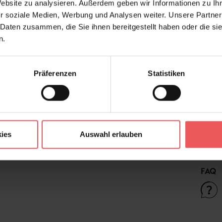
Website zu analysieren. Außerdem geben wir Informationen zu I
Versatz:
r soziale Medien, Werbung und Analysen weiter. Unsere Partner
 Daten zusammen, die Sie ihnen bereitgestellt haben oder die s
Hersteller:
n.
Design:
Farbton:
Präferenzen
Statistiken
Kleber:
Konfektionierung:
Stil:
Trägermaterial:
ies
Auswahl erlauben
FAQ