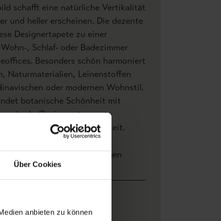
d schafft eine natürliche Vertikalität
r und heller erscheinen. Die dezente
ese Designertapete zu einer
r Wohn-, Schlaf- oder Badezimmer
eoffices. Besonders schön harmoniert
rn, Naturmaterialien, Leinenstoffen
inavischen oder modernen Wohnstil.
indet botanische Schönheit mit
it und schafft eine entspannte
oller Frische und Natürlichkeit.
ersand und
Bewertungen
Über Cookies
ahlung
Breite: 0,69 m x Höhe 10,05 m
 Medien anbieten zu können
0,76 m