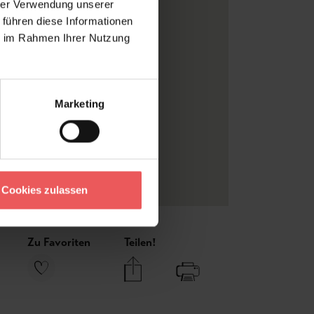
hrer Verwendung unserer
0,38 m
 führen diese Informationen
ie im Rahmen Ihrer Nutzung
Sanderson
Blätter
Grün
, Rosa
, Weiß
Marketing
Vlieskleber
Rolle
Florale Muster
Vliestapeten
Cookies zulassen
Zu Favoriten
Teilen!