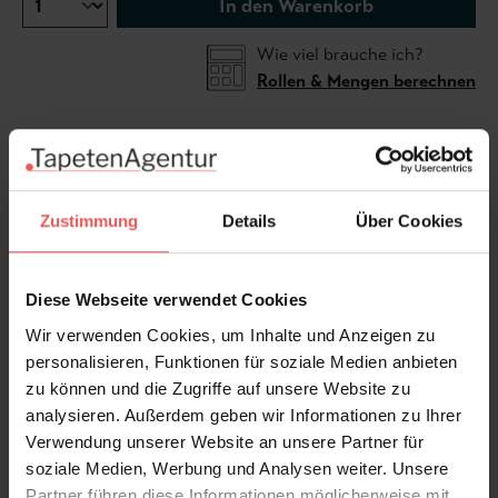
In den Warenkorb
Wie viel brauche ich?
Rollen & Mengen berechnen
Das markante Rautenmuster verleiht dieser Tapete
einen modernen, grafischen Charakter, während die
Zustimmung
Details
Über Cookies
warme Farbgebung für eine wohnliche Atmosphäre
sorgt. Die feine Struktur erinnert an gewebte Stoffe
und verleiht dem Design eine besonders hochwertige,
Diese Webseite verwendet Cookies
textile Optik. Eine stilvolle Wahl für moderne
Wir verwenden Cookies, um Inhalte und Anzeigen zu
Wohnräume, Mid-Century-Interieurs oder
personalisieren, Funktionen für soziale Medien anbieten
Einrichtungen mit dezentem Art-déco-Einfluss. Die
zu können und die Zugriffe auf unsere Website zu
Kombination aus Geometrie, Struktur und natürlichen
analysieren. Außerdem geben wir Informationen zu Ihrer
Farbtönen wirkt zugleich elegant und zeitlos.
Verwendung unserer Website an unsere Partner für
Produktdetails
soziale Medien, Werbung und Analysen weiter. Unsere
Partner führen diese Informationen möglicherweise mit