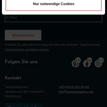
Nur notwendige Cookies
Abonnieren
Erhalten Sie aktuelle Informationen über die neuesten Tapetentrends.
Informationen zum Datenschutz.
Folgen Sie uns
4,9 k
32,5 k
3,1 k
Kontakt
TapetenAgentur
+49 (0)221 932 81 82
Jakobstrasse 66 (Innenhof) |
info@tapetenagentur.de
50678 Köln