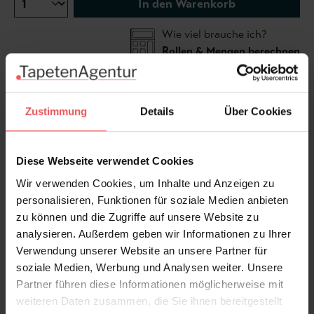
In den Warenkorb
Wie viel brauche ich?
Rollen & Mengen berechnen
Camellia ist eine Neuinterpretation eines
Zustimmung
Details
Über Cookies
Archivdrucks von Cole & Son, bei dem florale
Elemente überarbeitet wurden. Die Japanische
Diese Webseite verwendet Cookies
Kamelie, Camellia japonica, aus der Familie der
Teestrauchgewächse, rankt sich in sanften
Wir verwenden Cookies, um Inhalte und Anzeigen zu
Pastellfarben über die Tapete
personalisieren, Funktionen für soziale Medien anbieten
zu können und die Zugriffe auf unsere Website zu
analysieren. Außerdem geben wir Informationen zu Ihrer
Produktdetails
Verwendung unserer Website an unsere Partner für
soziale Medien, Werbung und Analysen weiter. Unsere
Versand & Zahlung
Partner führen diese Informationen möglicherweise mit
weiteren Daten zusammen, die Sie ihnen bereitgestellt