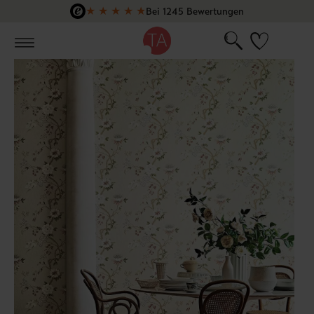
★
★
★
★
★
Bei 1245 Bewertungen
Zum Hauptinhalt springen