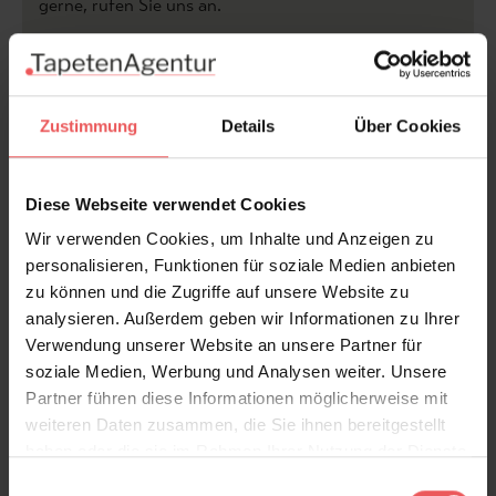
gerne, rufen Sie uns an.
zur Kollektion Tecnografica >>
Zustimmung
Details
Über Cookies
...mehr aus der Kollektion |
"Shabby Chic"...
Diese Webseite verwendet Cookies
Wir verwenden Cookies, um Inhalte und Anzeigen zu
personalisieren, Funktionen für soziale Medien anbieten
Produktdetails
zu können und die Zugriffe auf unsere Website zu
analysieren. Außerdem geben wir Informationen zu Ihrer
Versand & Zahlung
Verwendung unserer Website an unsere Partner für
soziale Medien, Werbung und Analysen weiter. Unsere
Bewertungen
Partner führen diese Informationen möglicherweise mit
weiteren Daten zusammen, die Sie ihnen bereitgestellt
haben oder die sie im Rahmen Ihrer Nutzung der Dienste
FAQ
Teilen!
gesammelt haben.
Einwilligungsauswahl