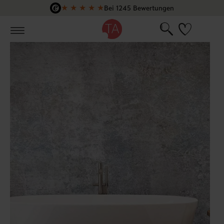
★
★
★
★
★
Bei 1245 Bewertungen
Zum Hauptinhalt springen