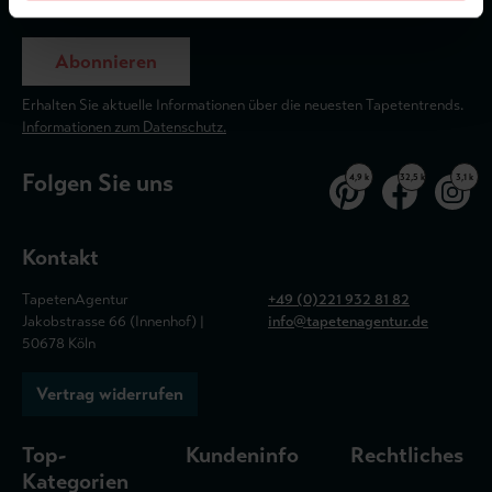
Abonnieren
Erhalten Sie aktuelle Informationen über die neuesten Tapetentrends.
Informationen zum Datenschutz.
Folgen Sie uns
4,9 k
32,5 k
3,1 k
Kontakt
TapetenAgentur
+49 (0)221 932 81 82
Jakobstrasse 66 (Innenhof) |
info@tapetenagentur.de
50678 Köln
Vertrag widerrufen
Top-
Kundeninfo
Rechtliches
Kategorien