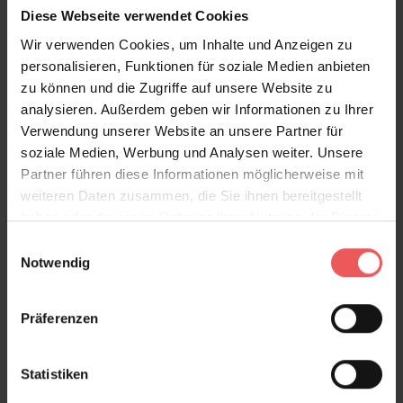
Frage stellen
Diese Webseite verwendet Cookies
+49 (0)221 932 81 82
Wir verwenden Cookies, um Inhalte und Anzeigen zu
personalisieren, Funktionen für soziale Medien anbieten
zu können und die Zugriffe auf unsere Website zu
analysieren. Außerdem geben wir Informationen zu Ihrer
Produktgalerie überspringen
Varianten
Verwendung unserer Website an unsere Partner für
soziale Medien, Werbung und Analysen weiter. Unsere
Partner führen diese Informationen möglicherweise mit
weiteren Daten zusammen, die Sie ihnen bereitgestellt
haben oder die sie im Rahmen Ihrer Nutzung der Dienste
gesammelt haben.
Einwilligungsauswahl
Notwendig
Präferenzen
Statistiken