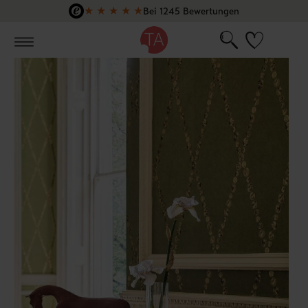
★
★
★
★
★
Bei 1245 Bewertungen
Zum Hauptinhalt springen