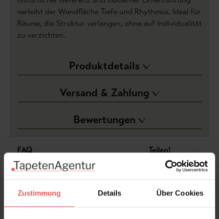
verleiht der Wandfläche Tiefe und Rhythmus. Ideal für
Räume, die Struktur verlangen, ohne auf Individualität
zu verzichten.
Produktdetails
Versand & Zahlung
Bewertungen
FAQ
Teilen!
Zustimmung
Details
Über Cookies
Sie haben Fragen zum Produkt?