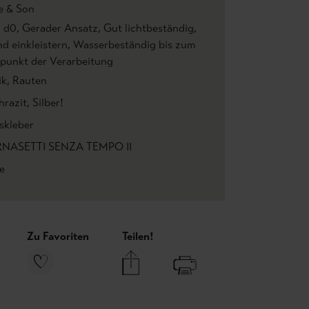
e & Son
1 d0
, Gerader Ansatz
, Gut lichtbeständig
,
d einkleistern
, Wasserbeständig bis zum
tpunkt der Verarbeitung
ik
, Rauten
hrazit
, Silber!
skleber
NASETTI SENZA TEMPO II
e
Zu Favoriten
Teilen!