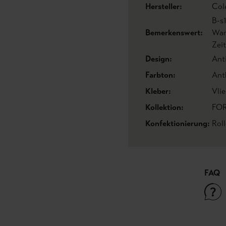
Hersteller:
Col
B-s
Bemerkenswert:
Wan
Zei
Design:
Ant
Farbton:
Ant
Kleber:
Vlie
Kollektion:
FOR
Konfektionierung:
Roll
FAQ