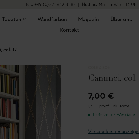
Tel.:
+49 (0)221 932 81 82
|
Hotline:
Mo – Fr 9.15 – 13 Uhr
Tapeten
Wandfarben
Magazin
Über uns
Kontakt
 col. 17
COLE & SON
Cammei, col.
7,00 €
1,35 € pro m² |
inkl. MwSt.
Lieferzeit: 7 Werktage
Versandkosten anzeige