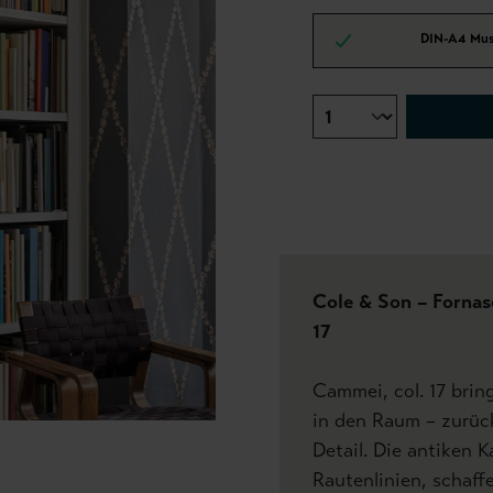
DIN-A4 Mus
Cole & Son – Fornas
17
Cammei, col. 17 bring
in den Raum – zurüc
Detail. Die antiken 
Rautenlinien, schaff