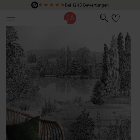
★
★
★
★
★
Bei 1245 Bewertungen
Zum Hauptinhalt springen