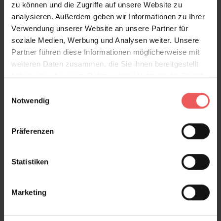
zu können und die Zugriffe auf unsere Website zu
analysieren. Außerdem geben wir Informationen zu Ihrer
Ökologisches Hochleistungsvlies:
Verwendung unserer Website an unsere Partner für
Bei Bedarf kann diese Tapete auch auf einem
soziale Medien, Werbung und Analysen weiter. Unsere
besonders widerstandsfähigem Tapetenvlies
Partner führen diese Informationen möglicherweise mit
angefertigt werden. Dies ist besonders für
weiteren Daten zusammen, die Sie ihnen bereitgestellt
Objekteinrichtungen geeignet.
haben oder die sie im Rahmen Ihrer Nutzung der Dienste
gesammelt haben.
Einwilligungsauswahl
Produktdetails
Notwendig
Versand & Zahlung
Präferenzen
Bewertungen
Statistiken
FAQ
Teilen!
Marketing