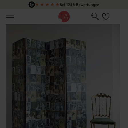
★
★
★
★
★
Bei 1245 Bewertungen
Zum Hauptinhalt springen