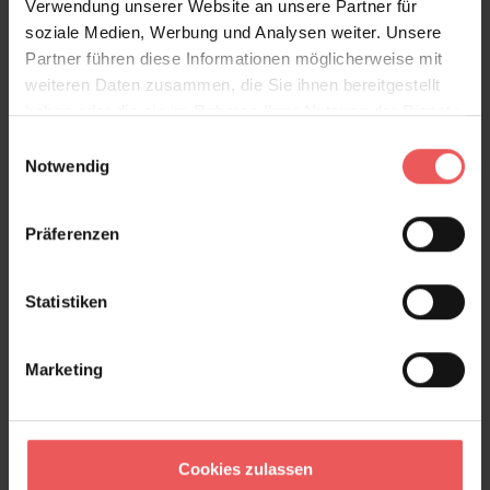
Verwendung unserer Website an unsere Partner für
soziale Medien, Werbung und Analysen weiter. Unsere
Partner führen diese Informationen möglicherweise mit
weiteren Daten zusammen, die Sie ihnen bereitgestellt
Produktdetails
haben oder die sie im Rahmen Ihrer Nutzung der Dienste
gesammelt haben.
Einwilligungsauswahl
Versand & Zahlung
Notwendig
Bewertungen
Präferenzen
FAQ
Teilen!
Statistiken
Marketing
Sie haben Fragen zum Produkt?
Frage stellen
Cookies zulassen
+49 (0)221 932 81 82