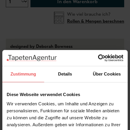
In den Warenkorb
Wie viel brauche ich?
Rollen & Mengen berechnen
designed by Deborah Bowness
Caravan Postkarten Auf der Tapete "Caravan
postcards" sind klassische viktorianische Porträts
Zustimmung
Details
Über Cookies
schwungvoll und schön angeordnet. Diese Tapete ist
einfach anzubringen. Man muss nicht auf den
Rapport achten. Einfach gerade von der Rolle
Diese Webseite verwendet Cookies
aufhängen, dann hat man kaum Schnittverlust.
Wir verwenden Cookies, um Inhalte und Anzeigen zu
Angaben zur Tapete Feinste Qualität, mittleres
personalisieren, Funktionen für soziale Medien anbieten
Gewicht auf grundiertem Farbpapier geeignet sowohl
zu können und die Zugriffe auf unsere Website zu
für die kommerzi
analysieren. Außerdem geben wir Informationen zu Ihrer