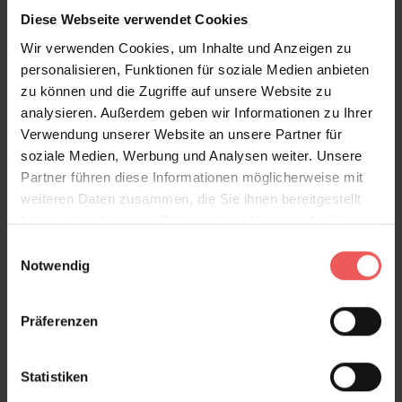
Gestalten sie nicht alle Wände eines Zimmers mit der
Diese Webseite verwendet Cookies
Tapete, sondern setzen Sie eine Wand oder Teile
Wir verwenden Cookies, um Inhalte und Anzeigen zu
davon ganz gezielt in Szene. So können Sie auch die
personalisieren, Funktionen für soziale Medien anbieten
Einrichtungsgegenstände wie Kommoden und
zu können und die Zugriffe auf unsere Website zu
Polstermöbel in den dunklen Farbtönen der floralen
analysieren. Außerdem geben wir Informationen zu Ihrer
Vliestapete aufstellen, ohne dass der gesamte Raum
Verwendung unserer Website an unsere Partner für
zu dunkel wirkt. Aber natürlich schaffen auch
soziale Medien, Werbung und Analysen weiter. Unsere
kontrastierende helle Möbel und Polster eine
Partner führen diese Informationen möglicherweise mit
kommunikative Stimmung zwischen den Wänden und
weiteren Daten zusammen, die Sie ihnen bereitgestellt
Ihrem Wohnraum.
haben oder die sie im Rahmen Ihrer Nutzung der Dienste
gesammelt haben.
Einwilligungsauswahl
Notwendig
Präferenzen
Produktdetails
Statistiken
Versand & Zahlung