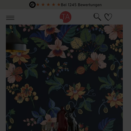
★
★
★
★
★
Bei 1245 Bewertungen
Zum Hauptinhalt springen