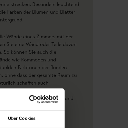
onne strecken. Besonders leuchtend
die Farben der Blumen und Blätter
ntergrund.
alle Wände eines Zimmers mit der
en Sie eine Wand oder Teile davon
e. So können Sie auch die
tände wie Kommoden und
dunklen Farbtönen der floralen
en, ohne dass der gesamte Raum zu
atürlich schaffen auch
e Möbel und Polster eine
mmung zwischen den Wänden und
Über Cookies