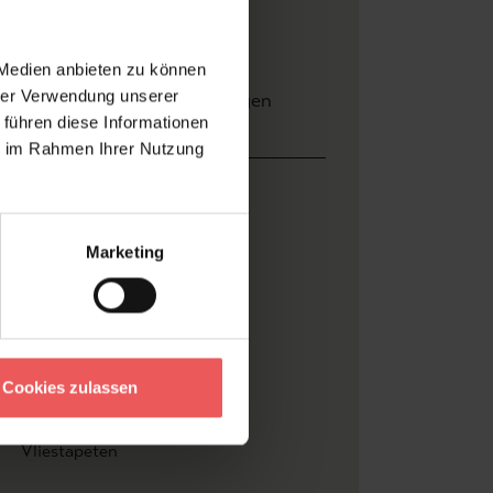
 Medien anbieten zu können
hrer Verwendung unserer
ersand und
Bewertungen
 führen diese Informationen
ahlung
ie im Rahmen Ihrer Nutzung
Breite: 3,00 m x Höhe 3,00 m
Eijffinger
Marketing
Blumen
, Blätter
, Früchte
Multicolor
Vlieskleber
besteht aus 4 Bahnen
Cookies zulassen
Florale Muster
, FotoTapeten
Vliestapeten