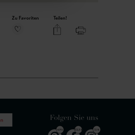
Zu Favoriten
Teilen!
Folgen Sie uns
en
4,9 k
32,5 k
3,1 k