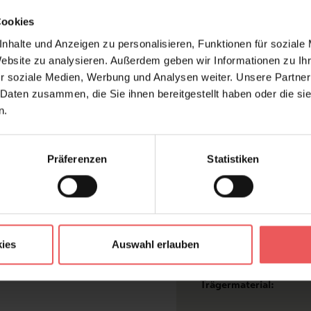
Cookies
nhalte und Anzeigen zu personalisieren, Funktionen für soziale
Website zu analysieren. Außerdem geben wir Informationen zu I
Produktdetails
V
r soziale Medien, Werbung und Analysen weiter. Unsere Partner
Z
 Daten zusammen, die Sie ihnen bereitgestellt haben oder die s
n.
Abmessungen:
Hersteller:
Präferenzen
Statistiken
Design:
Farbton:
Kleber:
Konfektionierung:
ies
Auswahl erlauben
Stil:
Trägermaterial: