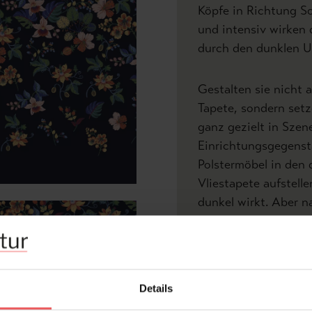
Köpfe in Richtung S
und intensiv wirken 
durch den dunklen U
Gestalten sie nicht 
Tapete, sondern setz
ganz gezielt in Szen
Einrichtungsgegens
Polstermöbel in den 
Vliestapete aufstell
dunkel wirkt. Aber n
kontrastierende hell
kommunikative Sti
Ihrem Wohnraum.
Details