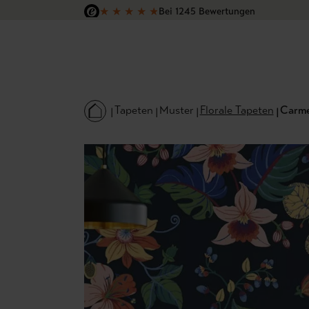
★
★
★
★
★
Bei 1245 Bewertungen
 Hauptinhalt springen
Zur Suche springen
Zur Hauptnavigation springen
Versandkostenfrei in Deutschland
Tapeten
Muster
Florale Tapeten
Carmen