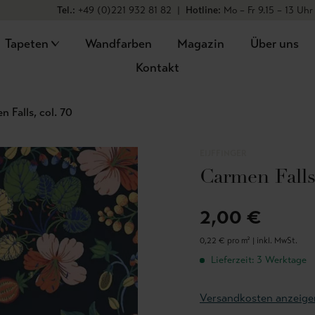
Tel.:
+49 (0)221 932 81 82
|
Hotline:
Mo – Fr 9.15 – 13 Uhr
Tapeten
Wandfarben
Magazin
Über uns
Kontakt
 Falls, col. 70
EIJFFINGER
Carmen Falls,
2,00 €
0,22 € pro m² |
inkl. MwSt.
Lieferzeit: 3 Werktage
Versandkosten anzeige