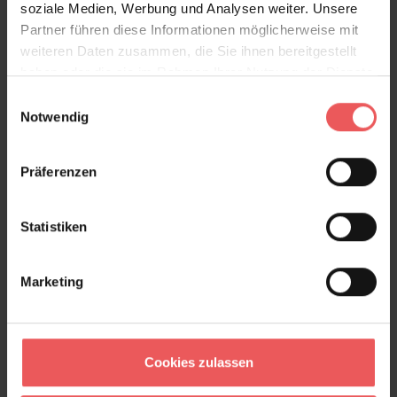
soziale Medien, Werbung und Analysen weiter. Unsere
Partner führen diese Informationen möglicherweise mit
Produktdetails
weiteren Daten zusammen, die Sie ihnen bereitgestellt
haben oder die sie im Rahmen Ihrer Nutzung der Dienste
Versand & Zahlung
gesammelt haben.
Einwilligungsauswahl
Notwendig
Bewertungen
Präferenzen
FAQ
Teilen!
Statistiken
Marketing
Sie haben Fragen zum Produkt?
Frage stellen
+49 (0)221 932 81 82
Cookies zulassen