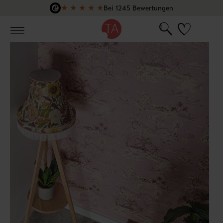
★
★
★
★
★
Bei 1245 Bewertungen
Zum Hauptinhalt springen