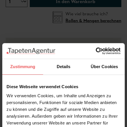
In den Warenkorb
Wie viel brauche ich?
Rollen & Mengen berechnen
Castaway Wallpaper in Mauve“ zeigt eine
fantasievolle Inselwelt voller feiner Illustrationen und
nostalgischer Abenteuerromantik. Auf einem soften
Mauve- beziehungsweise Altrosa-Fond entfalten sich
Zustimmung
Details
Über Cookies
detailreiche Szenen mit Palmen, Leuchttürmen,
Schiffen, exotischen Tieren und fliegenden Vögeln in
zarten Creme- und Braunnuancen. Das verspielte
Diese Webseite verwendet Cookies
Dessin erinnert an klassische Toile-de-Jouy-Motive
Wir verwenden Cookies, um Inhalte und Anzeigen zu
und verleiht Räumen eine poetische, beinahe
personalisieren, Funktionen für soziale Medien anbieten
märchenhafte Atmosphäre. Ideal für charmante
zu können und die Zugriffe auf unsere Website zu
Wohnräume, kreative Schlafzimmer oder Interior-
analysieren. Außerdem geben wir Informationen zu Ihrer
Konzepte mit romantischem Vintage-Charakter und
Verwendung unserer Website an unsere Partner für
liebevollen Details.