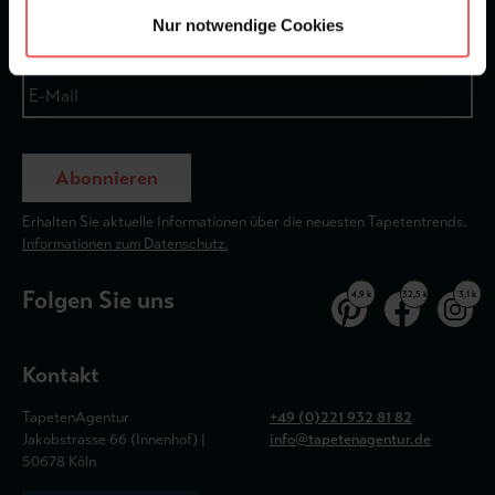
Nur notwendige Cookies
Abonnieren
Erhalten Sie aktuelle Informationen über die neuesten Tapetentrends.
Informationen zum Datenschutz.
Folgen Sie uns
4,9 k
32,5 k
3,1 k
Kontakt
TapetenAgentur
+49 (0)221 932 81 82
Jakobstrasse 66 (Innenhof) |
info@tapetenagentur.de
50678 Köln