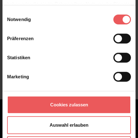
haben oder die sie im Rahmen Ihrer Nutzung der Dienste
Bewertungen
gesammelt haben.
Einwilligungsauswahl
Notwendig
FAQ
Teilen!
Präferenzen
Statistiken
Sie haben Fragen zum Produkt?
Frage stellen
Marketing
+49 (0)221 932 81 82
Cookies zulassen
★
★
★
★
★
Bei 1245 Bewertungen
Auswahl erlauben
Newsletter