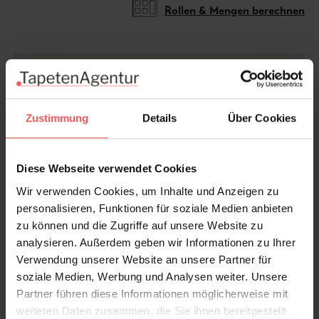
Rollen & Mengen berechnen
Die Tapete Caviar Splashback ist die perfekte Lösung
für stilvollen Spritzschutz in der Küche. Sie wird
horizontal verarbeitet, sodass keine sichtbaren Nähte
Zustimmung
Details
Über Cookies
entstehen und ein harmonisches Gesamtbild erhalten
bleibt. Nach der Anbringung schützt eine
Versiegelung mit Tapetenschutzlack die Oberfläche
Diese Webseite verwendet Cookies
vor Feuchtigkeit und Schmutz. So bleibt die Tapete
Wir verwenden Cookies, um Inhalte und Anzeigen zu
langlebig, pflegeleicht und verleiht der Küche eine
personalisieren, Funktionen für soziale Medien anbieten
exklusive Optik.
zu können und die Zugriffe auf unsere Website zu
analysieren. Außerdem geben wir Informationen zu Ihrer
Produktdetails
Verwendung unserer Website an unsere Partner für
soziale Medien, Werbung und Analysen weiter. Unsere
Versand & Zahlung
Partner führen diese Informationen möglicherweise mit
weiteren Daten zusammen, die Sie ihnen bereitgestellt