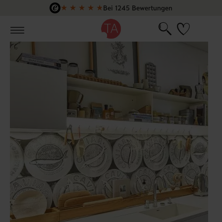
★
★
★
★
★
Bei 1245 Bewertungen
Zum Hauptinhalt springen