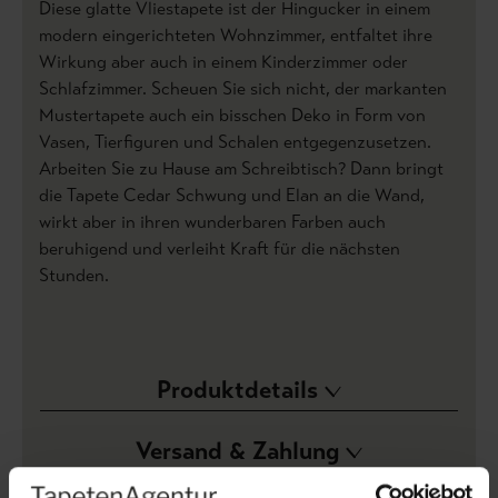
Diese glatte Vliestapete ist der Hingucker in einem
modern eingerichteten Wohnzimmer, entfaltet ihre
Wirkung aber auch in einem Kinderzimmer oder
Schlafzimmer. Scheuen Sie sich nicht, der markanten
Mustertapete auch ein bisschen Deko in Form von
Vasen, Tierfiguren und Schalen entgegenzusetzen.
Arbeiten Sie zu Hause am Schreibtisch? Dann bringt
die Tapete Cedar Schwung und Elan an die Wand,
wirkt aber in ihren wunderbaren Farben auch
beruhigend und verleiht Kraft für die nächsten
Stunden.
Produktdetails
Versand & Zahlung