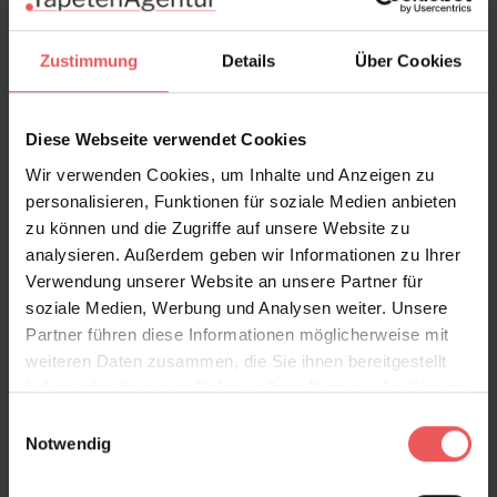
Bewertungen
Zustimmung
Details
Über Cookies
FAQ
Teilen!
Diese Webseite verwendet Cookies
Wir verwenden Cookies, um Inhalte und Anzeigen zu
personalisieren, Funktionen für soziale Medien anbieten
Sie haben Fragen zum Produkt?
zu können und die Zugriffe auf unsere Website zu
Frage stellen
analysieren. Außerdem geben wir Informationen zu Ihrer
+49 (0)221 932 81 82
Verwendung unserer Website an unsere Partner für
soziale Medien, Werbung und Analysen weiter. Unsere
Partner führen diese Informationen möglicherweise mit
weiteren Daten zusammen, die Sie ihnen bereitgestellt
haben oder die sie im Rahmen Ihrer Nutzung der Dienste
Produktgalerie überspringen
Varianten
gesammelt haben.
Einwilligungsauswahl
Notwendig