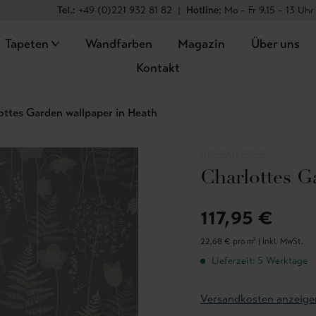
Tel.:
+49 (0)221 932 81 82
|
Hotline:
Mo – Fr 9.15 – 13 Uhr
Tapeten
Wandfarben
Magazin
Über uns
Kontakt
ottes Garden wallpaper in Heath
HANNAH NUNN
Charlottes G
117,95 €
22,68 € pro m² |
inkl. MwSt.
Lieferzeit: 5 Werktage
Versandkosten anzeige