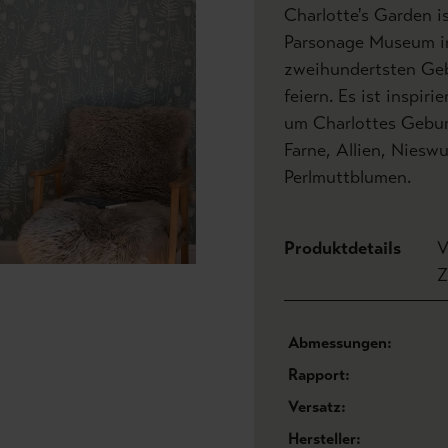
Charlotte's Garden i
Parsonage Museum i
zweihundertsten Geb
feiern. Es ist inspir
um Charlottes Geburt
Farne, Allien, Niesw
Perlmuttblumen.
Produktdetails
V
Z
Abmessungen:
Rapport:
Versatz:
Hersteller: