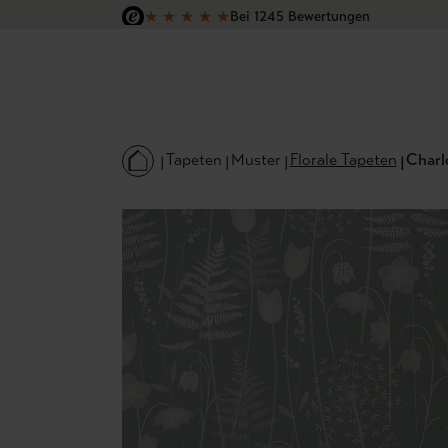
★
★
★
★
★
Bei 1245 Bewertungen
 Hauptinhalt springen
Zur Suche springen
Zur Hauptnavigation springen
Versandkostenfrei in Deutschland
Tapeten
Muster
Florale Tapeten
Charl