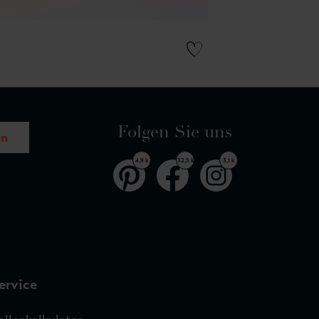
Folgen Sie uns
en
4,9 k
32,5 k
3,1 k
ervice