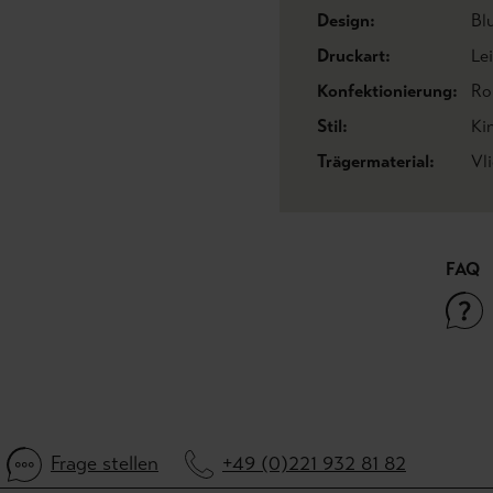
Design:
Bl
Druckart:
Le
Konfektionierung:
Ro
Stil:
Ki
Trägermaterial:
Vl
FAQ
Frage stellen
+49 (0)221 932 81 82