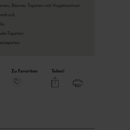
umen
, Bäume
, Tapeten mit Vogelmotiven
imdruck
lle
nderTapeten
iestapeten
Zu Favoriten
Teilen!