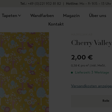
Tel.:
+49 (0)221 932 81 82
|
Hotline:
Mo – Fr 9.15 – 13 Uhr
Tapeten
Wandfarben
Magazin
Über uns
Kontakt
MAJVILLAN AB
Cherry Valley
2,00 €
0,38 € pro m² |
inkl. MwSt.
Lieferzeit: 3 Werktage
Versandkosten anzeige
Rolle