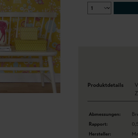
Produktdetails
V
Z
Abmessungen:
Br
Rapport:
0,
Hersteller:
Ma