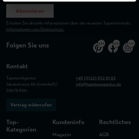
Abonnieren
Erhalten Sie aktuelle Informationen über die neuesten Tapetentrends.
Informationen zum Datenschutz.
Folgen Sie uns
4,9 k
32,5 k
3,1 k
Kontakt
TapetenAgentur
+49 (0)221 932 81 82
Jakobstrasse 66 (Innenhof) |
info@tapetenagentur.de
50678 Köln
Vertrag widerrufen
Top-
Kundeninfo
Rechtliches
Kategorien
Magazin
AGB