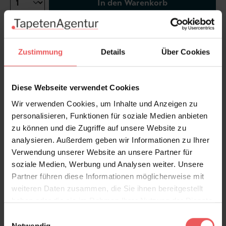
In den Warenkorb
Wie viel brauche ich?
Rollen & Mengen berechnen
Zustimmung
Details
Über Cookies
Dieser Artikel kann nicht außerhalb Deutschlands
Diese Webseite verwendet Cookies
geliefert werden.
Wir verwenden Cookies, um Inhalte und Anzeigen zu
Produktdetails
personalisieren, Funktionen für soziale Medien anbieten
zu können und die Zugriffe auf unsere Website zu
analysieren. Außerdem geben wir Informationen zu Ihrer
Versand & Zahlung
Verwendung unserer Website an unsere Partner für
soziale Medien, Werbung und Analysen weiter. Unsere
Bewertungen
Partner führen diese Informationen möglicherweise mit
weiteren Daten zusammen, die Sie ihnen bereitgestellt
haben oder die sie im Rahmen Ihrer Nutzung der Dienste
FAQ
Teilen!
gesammelt haben.
Einwilligungsauswahl
Notwendig