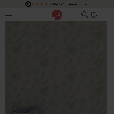
★
★
★
★
★
Bei 1245 Bewertungen
Zum Hauptinhalt springen