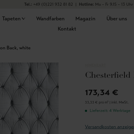
Tel.:
+49 (0)221 932 81 82
|
Hotline:
Mo – Fr 9.15 – 13 Uhr
Tapeten
Wandfarben
Magazin
Über uns
Kontakt
ton Back, white
MINEHEART
Chesterfield
173,34 €
33,33 € pro m² |
inkl. MwSt.
Lieferzeit: 4 Werktage
Versandkosten anzeige