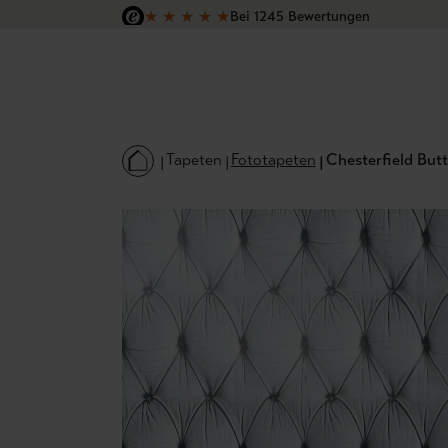
★
★
★
★
★
Bei 1245 Bewertungen
 Hauptinhalt springen
Zur Suche springen
Zur Hauptnavigation springen
Versandkostenfrei in Deutschland
Tapeten
Fototapeten
Chesterfield But