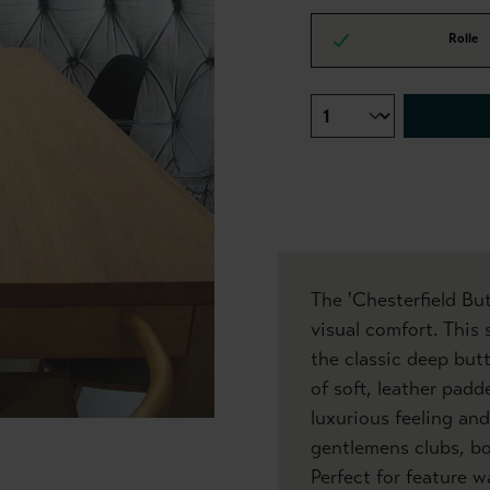
Rolle
The 'Chesterfield But
visual comfort. This 
the classic deep but
of soft, leather padde
luxurious feeling and
gentlemens clubs, bo
Perfect for feature w