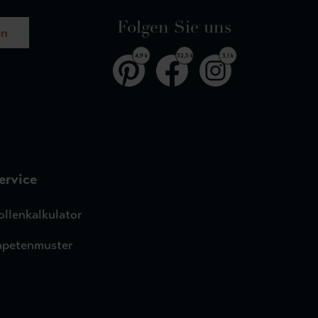
Folgen Sie uns
en
4,9 k
32,5 k
3,1 k
ervice
ollenkalkulator
apetenmuster