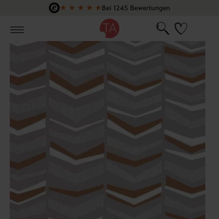
★
★
★
★
★
Bei 1245 Bewertungen
Zum Hauptinhalt springen