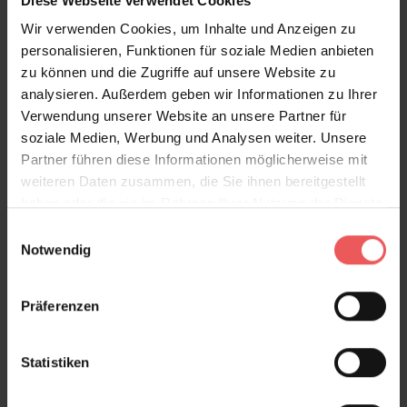
Diese Webseite verwendet Cookies
Chevron, col.04
Wir verwenden Cookies, um Inhalte und Anzeigen zu
98,00 €
personalisieren, Funktionen für soziale Medien anbieten
zu können und die Zugriffe auf unsere Website zu
analysieren. Außerdem geben wir Informationen zu Ihrer
Verwendung unserer Website an unsere Partner für
soziale Medien, Werbung und Analysen weiter. Unsere
Partner führen diese Informationen möglicherweise mit
weiteren Daten zusammen, die Sie ihnen bereitgestellt
haben oder die sie im Rahmen Ihrer Nutzung der Dienste
gesammelt haben.
Einwilligungsauswahl
Notwendig
Präferenzen
Statistiken