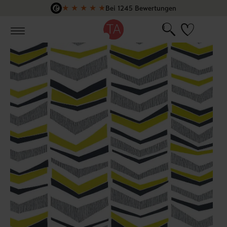
★
★
★
★
★
Bei 1245 Bewertungen
Zum Hauptinhalt springen