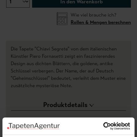
In den Warenkorb
Wie viel brauche ich?
Rollen & Mengen berechnen
Die Tapete "Chiavi Segrete" von dem italienischen
Künstler Piero Fornasetti zeigt ein faszinierendes
Design aus dichten Blättern, die goldene, antike
Schlüssel verbergen. Der Name, der auf Deutsch
"Geheimschlüssel" bedeutet, verleiht dem Muster eine
zusätzliche mysteriöse Note.
Produktdetails
Versand & Zahlung