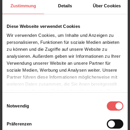
Bewertungen
Zustimmung
Details
Über Cookies
FAQ
Teilen!
Diese Webseite verwendet Cookies
Wir verwenden Cookies, um Inhalte und Anzeigen zu
personalisieren, Funktionen für soziale Medien anbieten
zu können und die Zugriffe auf unsere Website zu
Sie haben Fragen zum Produkt?
analysieren. Außerdem geben wir Informationen zu Ihrer
Frage stellen
Verwendung unserer Website an unsere Partner für
soziale Medien, Werbung und Analysen weiter. Unsere
+49 (0)221 932 81 82
Partner führen diese Informationen möglicherweise mit
weiteren Daten zusammen, die Sie ihnen bereitgestellt
haben oder die sie im Rahmen Ihrer Nutzung der Dienste
gesammelt haben.
Einwilligungsauswahl
Produktgalerie überspringen
Varianten
Notwendig
Präferenzen