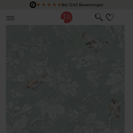
★
★
★
★
★
Bei 1245 Bewertungen
Zum Hauptinhalt springen