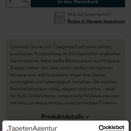
In den Warenkorb
Wie viel brauche ich?
Rollen & Mengen berechnen
Chiswick Grove, col. 7 begeistert mit einer zarten,
poetischen Ausstrahlung im Stil klassischer englischer
Gartenmotive. Feine weiße Blütenranken und filigrane
Zweige ziehen sich über einen sanften mintgrünen
Hintergrund, während kleine Vögel dem Design
Leichtigkeit und Lebendigkeit verleihen. Die weichen
Pastelltöne wirken ruhig, elegant und zeitlos – ideal
für helle Schlafzimmer, romantische Wohnräume oder
stilvolle Landhaus-Interieurs mit britischem Charme.
Produktdetails