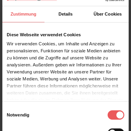
Versand & Zahlung
Zustimmung
Details
Über Cookies
Bewertungen
Diese Webseite verwendet Cookies
FAQ
Teilen!
Wir verwenden Cookies, um Inhalte und Anzeigen zu
personalisieren, Funktionen für soziale Medien anbieten
zu können und die Zugriffe auf unsere Website zu
analysieren. Außerdem geben wir Informationen zu Ihrer
Sie haben Fragen zum Produkt?
Verwendung unserer Website an unsere Partner für
Frage stellen
soziale Medien, Werbung und Analysen weiter. Unsere
Partner führen diese Informationen möglicherweise mit
+49 (0)221 932 81 82
weiteren Daten zusammen, die Sie ihnen bereitgestellt
haben oder die sie im Rahmen Ihrer Nutzung der Dienste
gesammelt haben.
Einwilligungsauswahl
Notwendig
Produktgalerie überspringen
Varianten