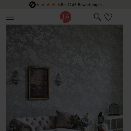
★
★
★
★
★
Bei 1245 Bewertungen
Zum Hauptinhalt springen