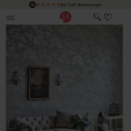
★
★
★
★
★
Bei 1245 Bewertungen
Zum Hauptinhalt springen