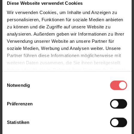
Diese Webseite verwendet Cookies
Sie haben Fragen zum Produkt?
Wir verwenden Cookies, um Inhalte und Anzeigen zu
Frage stellen
personalisieren, Funktionen für soziale Medien anbieten
+49 (0)221 932 81 82
zu können und die Zugriffe auf unsere Website zu
analysieren. Außerdem geben wir Informationen zu Ihrer
Verwendung unserer Website an unsere Partner für
soziale Medien, Werbung und Analysen weiter. Unsere
Partner führen diese Informationen möglicherweise mit
Produktgalerie überspringen
Varianten
weiteren Daten zusammen, die Sie ihnen bereitgestellt
haben oder die sie im Rahmen Ihrer Nutzung der Dienste
gesammelt haben.
Einwilligungsauswahl
Notwendig
Präferenzen
Statistiken