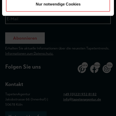
Nur notwendige Cookies
Abonnieren
Erhalten Sie aktuelle Informationen über die neuesten Tapetentrends.
Informationen zum Datenschutz.
Folgen Sie uns
4,9 k
32,5 k
3,1 k
Kontakt
TapetenAgentur
+49 (0)221 932 81 82
Jakobstrasse 66 (Innenhof) |
info@tapetenagentur.de
50678 Köln