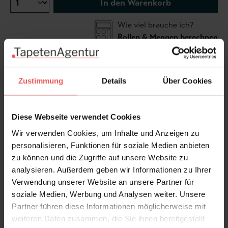
In den Warenkorb
Wie viel brauche ich?
Rollen & Mengen berechnen
Exotische Blüten und Palmenblätter bilden eine
Zustimmung
Details
Über Cookies
fröhliche Szenerie von Pflanzen und Tieren. Inspiriert
von einem späten 19. Jahrhundert Dokument, zeigt die
Diese Webseite verwendet Cookies
neu gestaltete Wandverkleidung ein subtil
eingearbeitetes Fischgrätenmuster in einer kräftigen
Wir verwenden Cookies, um Inhalte und Anzeigen zu
Palette zeitgenössischer Farbtöne.
personalisieren, Funktionen für soziale Medien anbieten
zu können und die Zugriffe auf unsere Website zu
analysieren. Außerdem geben wir Informationen zu Ihrer
Produktdetails
Verwendung unserer Website an unsere Partner für
soziale Medien, Werbung und Analysen weiter. Unsere
Versand & Zahlung
Partner führen diese Informationen möglicherweise mit
weiteren Daten zusammen, die Sie ihnen bereitgestellt