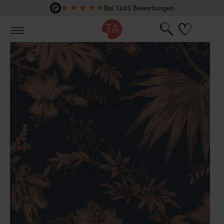
★
★
★
★
★
Bei 1245 Bewertungen
Zum Hauptinhalt springen