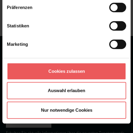
Präferenzen
Frage stellen
+49 (0)221 932 81 82
Statistiken
Marketing
★
★
★
★
★
Bei 1245 Bewertungen
Newsletter
Cookies zulassen
Auswahl erlauben
Nur notwendige Cookies
Abonnieren
Erhalten Sie aktuelle Informationen über die neuesten Tapetentrends.