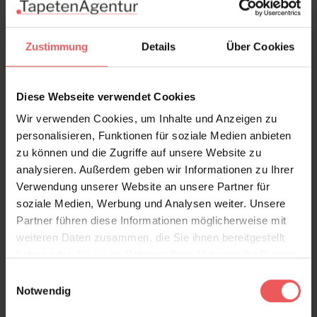
gerne, rufen Sie uns an.
Zustimmung
Details
Über Cookies
zur Kollektion Tecnografica >>
Diese Webseite verwendet Cookies
Produktdetails
Wir verwenden Cookies, um Inhalte und Anzeigen zu
personalisieren, Funktionen für soziale Medien anbieten
Versand & Zahlung
zu können und die Zugriffe auf unsere Website zu
analysieren. Außerdem geben wir Informationen zu Ihrer
Bewertungen
Verwendung unserer Website an unsere Partner für
soziale Medien, Werbung und Analysen weiter. Unsere
Partner führen diese Informationen möglicherweise mit
FAQ
Teilen!
weiteren Daten zusammen, die Sie ihnen bereitgestellt
haben oder die sie im Rahmen Ihrer Nutzung der Dienste
gesammelt haben.
Einwilligungsauswahl
Notwendig
Sie haben Fragen zum Produkt?