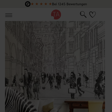
★
★
★
★
★
Bei 1245 Bewertungen
Zum Hauptinhalt springen