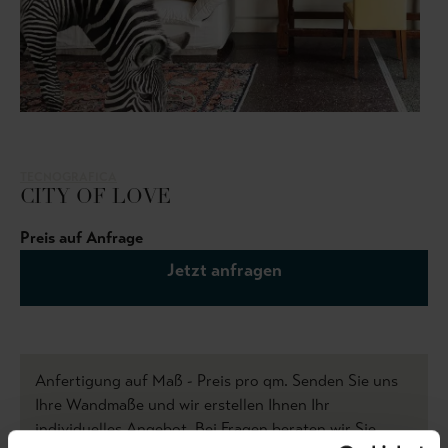
TECNOGRAFICA
CITY OF LOVE
Preis auf Anfrage
Jetzt anfragen
Anfertigung auf Maß - Preis pro qm. Senden Sie uns
Ihre Wandmaße und wir erstellen Ihnen Ihr
individuelles Angebot. Bei Fragen beraten wir Sie