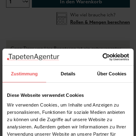
In den Warenkorb
Wie viel brauche ich?
Rollen & Mengen berechnen
Coco Tiger von Lisa Bengtsson ist ein extravagantes
Pop-Art-Statement mit eine Prise Humor. Auf
altosafarbenem Grund blicken markante Tigerköpfe in
den Raum – im Maul goldene Quasten und feine
Zustimmung
Details
Über Cookies
Ketten. Das Muster verbindet Wildheit mit Glamour
und schafft einen auffälligen, stilvollen Kontrast.
Außergewöhnlich und verspielt zugleich, zieht die
Diese Webseite verwendet Cookies
Tapete sofort alle Blicke auf sich. Ideal nicht nur fürs
Wir verwenden Cookies, um Inhalte und Anzeigen zu
Jugendzimmer, sondern durchaus auch für moderne
personalisieren, Funktionen für soziale Medien anbieten
Wohnräume und trendige Bars – sie macht jeden
zu können und die Zugriffe auf unsere Website zu
Raum unverwechselbar. Mit ihrem mutigen Design
analysieren. Außerdem geben wir Informationen zu Ihrer
steht der Hingucker Coco Tiger für Individualität und
Verwendung unserer Website an unsere Partner für
kreative Wohnkultur mit Augenzwinkern.