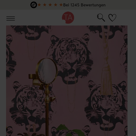
★
★
★
★
★
Bei 1245 Bewertungen
Zum Hauptinhalt springen