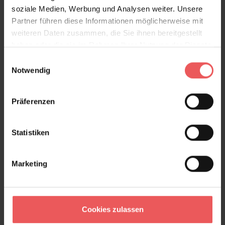
soziale Medien, Werbung und Analysen weiter. Unsere
Partner führen diese Informationen möglicherweise mit
Produktdetails
weiteren Daten zusammen, die Sie ihnen bereitgestellt
haben oder die sie im Rahmen Ihrer Nutzung der Dienste
Versand & Zahlung
gesammelt haben.
Einwilligungsauswahl
Notwendig
Bewertungen
Präferenzen
FAQ
Teilen!
Statistiken
Marketing
Sie haben Fragen zum Produkt?
Frage stellen
+49 (0)221 932 81 82
Cookies zulassen