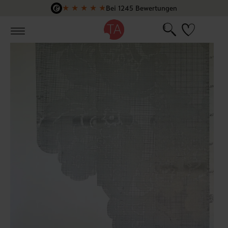
★
★
★
★
★
Bei 1245 Bewertungen
Zum Hauptinhalt springen