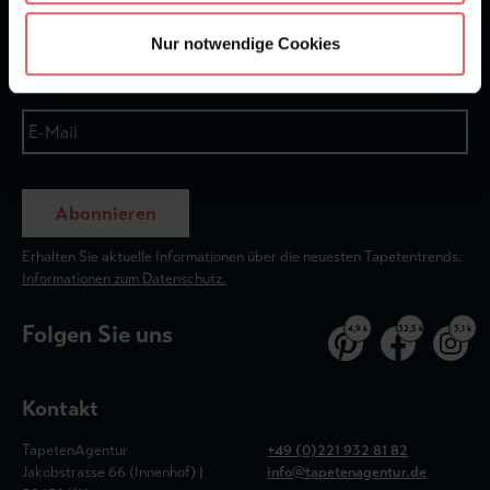
Newsletter
Nur notwendige Cookies
Abonnieren
Erhalten Sie aktuelle Informationen über die neuesten Tapetentrends.
Informationen zum Datenschutz.
Folgen Sie uns
4,9 k
32,5 k
3,1 k
Kontakt
TapetenAgentur
+49 (0)221 932 81 82
Jakobstrasse 66 (Innenhof) |
info@tapetenagentur.de