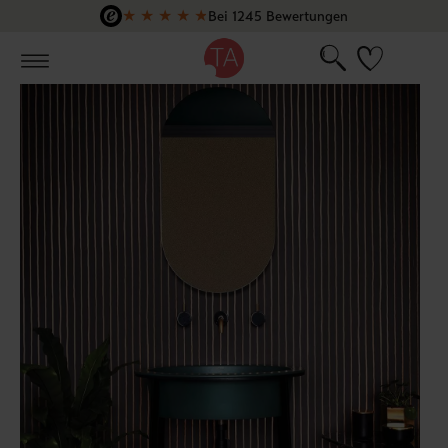
★
★
★
★
★
Bei 1245 Bewertungen
Zum Hauptinhalt springen