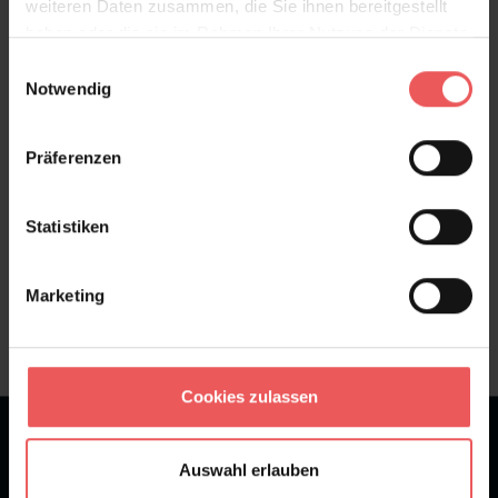
weiteren Daten zusammen, die Sie ihnen bereitgestellt
haben oder die sie im Rahmen Ihrer Nutzung der Dienste
Bewertungen
gesammelt haben.
Einwilligungsauswahl
Notwendig
FAQ
Teilen!
Präferenzen
Statistiken
Sie haben Fragen zum Produkt?
Frage stellen
Marketing
+49 (0)221 932 81 82
Cookies zulassen
★
★
★
★
★
Bei 1245 Bewertungen
Auswahl erlauben