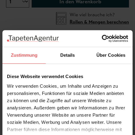
In den Warenkorb
Wie viel brauche ich?
Rollen & Mengen berechnen
Die College Stripe Tapete präsentiert sich als
Streifentapete mit golden anmutenden Streifen auf
Zustimmung
Details
Über Cookies
anthrazitfarbenem Hintergrund. Inspiriert von der
Welt der Töpferei fängt diese Designtapete den
Diese Webseite verwendet Cookies
natürlichen Fluss fließender Tinte ein und zelebriert
die Schönheit einer freien und fließenden Handschrift.
Wir verwenden Cookies, um Inhalte und Anzeigen zu
Ein subtiler Farbverlauf verleiht dem Design
personalisieren, Funktionen für soziale Medien anbieten
zusätzliche Tiefe und Faszination.
zu können und die Zugriffe auf unsere Website zu
analysieren. Außerdem geben wir Informationen zu Ihrer
Verwendung unserer Website an unsere Partner für
Produktdetails
soziale Medien, Werbung und Analysen weiter. Unsere
Partner führen diese Informationen möglicherweise mit
Versand & Zahlung