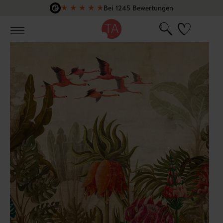
★
★
★
★
★
Bei 1245 Bewertungen
Zum Hauptinhalt springen