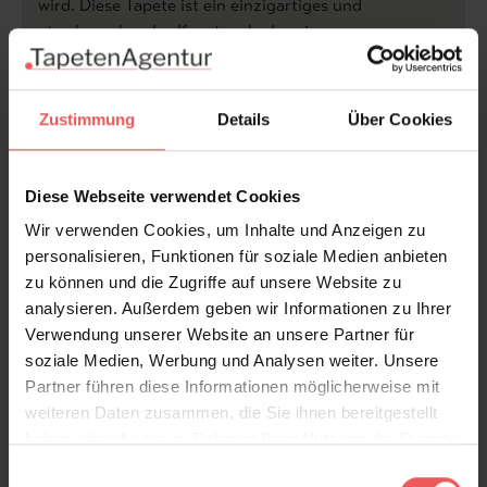
wird. Diese Tapete ist ein einzigartiges und
atemberaubendes Kunstwerk, das eine
beeindruckende Stimmung in jedem Raum schafft. Die
Jungle Tapete ist mit lebendigen Farben und einer
detaillierten Darstellung von Flamingos und
Zustimmung
Details
Über Cookies
exotischen Blumen gestaltet. Die Tapete ist aus
hochwertigem Material gefertigt, das langlebig und
pflegeleicht ist. Diese Tapete wird für Sie auf Ihr
Diese Webseite verwendet Cookies
Wunschmaß angefertigt - Wir beraten Sie gerne!
Wir verwenden Cookies, um Inhalte und Anzeigen zu
personalisieren, Funktionen für soziale Medien anbieten
Produktdetails
zu können und die Zugriffe auf unsere Website zu
analysieren. Außerdem geben wir Informationen zu Ihrer
Versand & Zahlung
Verwendung unserer Website an unsere Partner für
soziale Medien, Werbung und Analysen weiter. Unsere
Bewertungen
Partner führen diese Informationen möglicherweise mit
weiteren Daten zusammen, die Sie ihnen bereitgestellt
haben oder die sie im Rahmen Ihrer Nutzung der Dienste
FAQ
Teilen!
gesammelt haben.
Einwilligungsauswahl