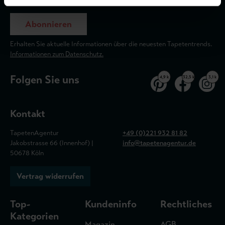
Abonnieren
Erhalten Sie aktuelle Informationen über die neuesten Tapetentrends.
Informationen zum Datenschutz.
Folgen Sie uns
4,9 k
32,5 k
3,1 k
Kontakt
TapetenAgentur
+49 (0)221 932 81 82
Jakobstrasse 66 (Innenhof) |
info@tapetenagentur.de
50678 Köln
Vertrag widerrufen
Top-
Kundeninfo
Rechtliches
Kategorien
Magazin
AGB