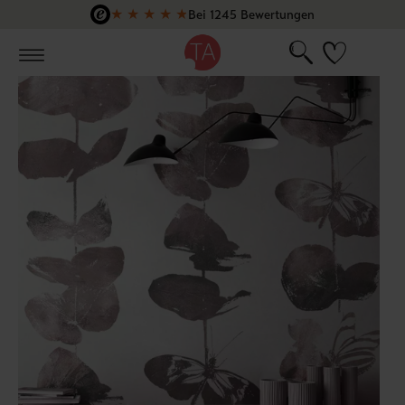
★
★
★
★
★
Bei 1245 Bewertungen
Zum Hauptinhalt springen