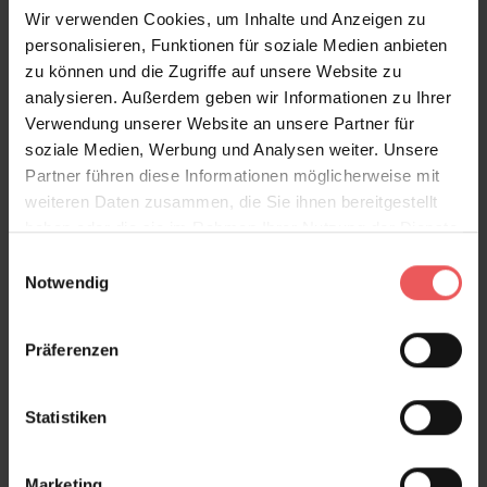
Lebendigkeit und Glanz in Ihr Zuhause. Kombinieren
Wir verwenden Cookies, um Inhalte und Anzeigen zu
Sie die Tapete Confetti mit modernen Formen und
personalisieren, Funktionen für soziale Medien anbieten
Farben, vereinen sich die zauberhaften Sprenkel mit
zu können und die Zugriffe auf unsere Website zu
den klaren Linien und glatten Flächen Ihrer
analysieren. Außerdem geben wir Informationen zu Ihrer
Einrichtung zu einem eleganten Spiel miteinander. Sie
Verwendung unserer Website an unsere Partner für
können ganze Wände mit der Vliestapete gestalten
soziale Medien, Werbung und Analysen weiter. Unsere
oder aber Sie setzen Akzente mit einzelnen Bahnen,
Partner führen diese Informationen möglicherweise mit
was besonders schön in einem hohen Flur zur Geltung
weiteren Daten zusammen, die Sie ihnen bereitgestellt
kommt.
haben oder die sie im Rahmen Ihrer Nutzung der Dienste
gesammelt haben.
Einwilligungsauswahl
Notwendig
Produktdetails
Präferenzen
Versand & Zahlung
Statistiken
Bewertungen
Marketing