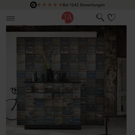
★
★
★
★
★
Bei 1245 Bewertungen
Zum Hauptinhalt springen