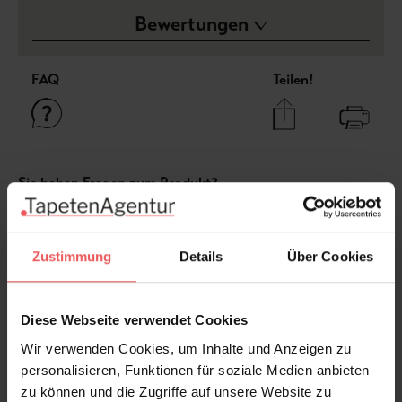
Bewertungen
FAQ
Teilen!
Sie haben Fragen zum Produkt?
Frage stellen
+49 (0)221 932 81 82
Zustimmung
Details
Über Cookies
Diese Webseite verwendet Cookies
Produktgalerie überspringen
Varianten
Wir verwenden Cookies, um Inhalte und Anzeigen zu
personalisieren, Funktionen für soziale Medien anbieten
zu können und die Zugriffe auf unsere Website zu