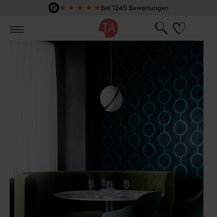
★
★
★
★
★
Bei 1245 Bewertungen
Zum Hauptinhalt springen