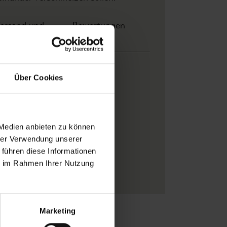
ersand und
Bewertungen
ahlung
Bien Fait
Über Cookies
Zeichnungen
Digitaldruck
Blau
, Weiß
 Medien anbieten zu können
Metylan Vlies
hrer Verwendung unserer
 führen diese Informationen
Vlies
ie im Rahmen Ihrer Nutzung
Moderne Tapeten
Marketing
Zu Favoriten
Teilen!