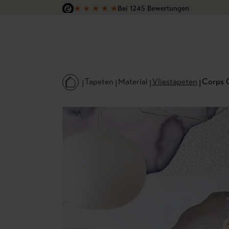
★
★
★
★
★
Bei 1245 Bewertungen
 Hauptinhalt springen
Zur Suche springen
Zur Hauptnavigation springen
Versandkostenfrei in Deutschland
Tapeten
Material
Vliestapeten
Corps 