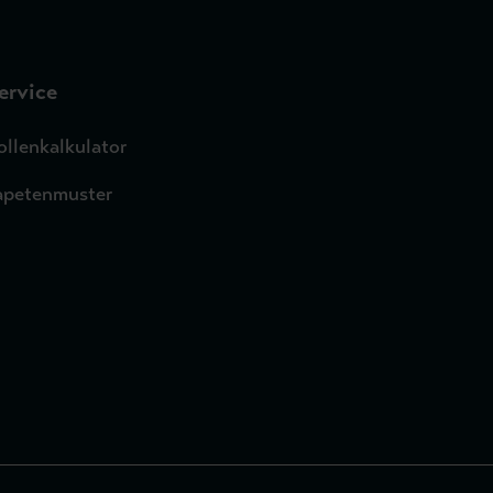
ervice
ollenkalkulator
apetenmuster