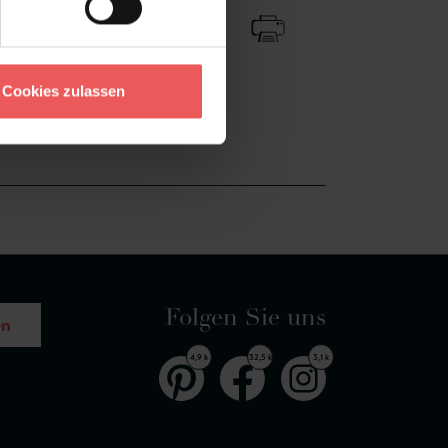
Cookies zulassen
Folgen Sie uns
en
4,9 k
32,5 k
3,1 k