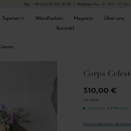
Tel.:
+49 (0)221 932 81 82
|
Hotline:
Mo – Fr 9.15 – 13 Uhr
Tapeten
Wandfarben
Magazin
Über uns
Kontakt
Celeste
BIEN FAIT
Corps Celest
310,00 €
inkl. MwSt.
Lieferzeit: 3-4 Wochen
Versandkosten anzeige