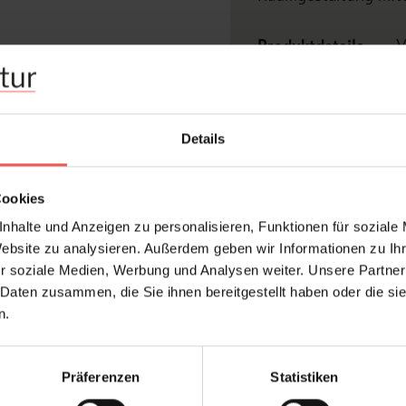
Produktdetails
V
Z
Hersteller:
Details
Design:
Druckart:
Cookies
Farbton:
nhalte und Anzeigen zu personalisieren, Funktionen für soziale
Kleber:
Website zu analysieren. Außerdem geben wir Informationen zu I
r soziale Medien, Werbung und Analysen weiter. Unsere Partner
Material:
 Daten zusammen, die Sie ihnen bereitgestellt haben oder die s
Stil:
n.
Präferenzen
Statistiken
FAQ