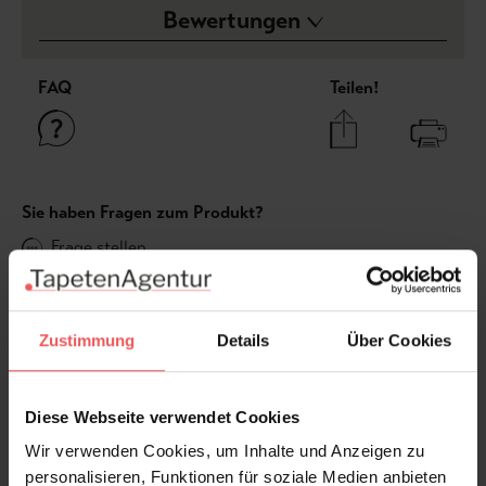
Bewertungen
FAQ
Teilen!
Sie haben Fragen zum Produkt?
Frage stellen
+49 (0)221 932 81 82
Zustimmung
Details
Über Cookies
Produktgalerie überspringen
Varianten
Diese Webseite verwendet Cookies
Wir verwenden Cookies, um Inhalte und Anzeigen zu
personalisieren, Funktionen für soziale Medien anbieten