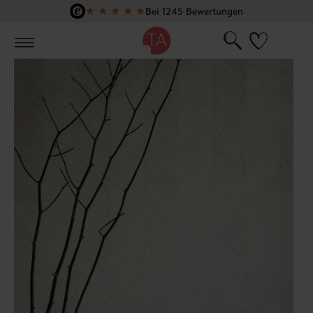
★
★
★
★
★
Bei 1245 Bewertungen
Zum Hauptinhalt springen