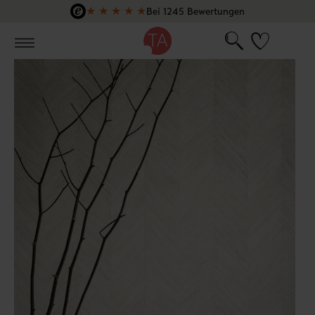
★
★
★
★
★
Bei 1245 Bewertungen
Zum Hauptinhalt springen