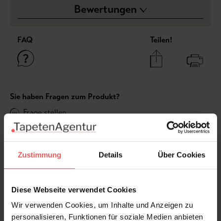
Bewertungen
FAQ
Teilen!
Sie haben Fragen zum Produkt?
Frage stellen
+49 (0)221 932 81 82
Zustimmung
Details
Über Cookies
Produktgalerie überspringen
Varianten
Diese Webseite verwendet Cookies
Wir verwenden Cookies, um Inhalte und Anzeigen zu
personalisieren, Funktionen für soziale Medien anbieten