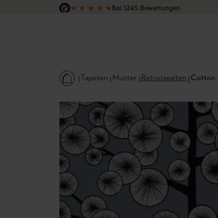
★
★
★
★
★
Bei 1245 Bewertungen
 Hauptinhalt springen
Zur Suche springen
Zur Hauptnavigation springen
Versandkostenfrei in Deutschland
Tapeten
Muster
Retrotapeten
Cotton 