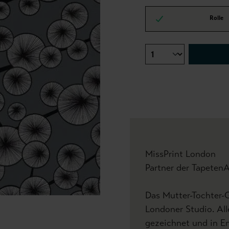
Rolle
MissPrint London
Partner der Tapeten
Das Mutter-Tochter-G
Londoner Studio. Al
gezeichnet und in E