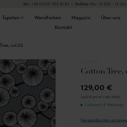
Tel.:
+49 (0)221 932 81 82
|
Hotline:
Mo – Fr 9.15 – 13 Uhr
Tapeten
Wandfarben
Magazin
Über uns
Kontakt
Tree, col.02
MISSPRINT
Cotton Tree, 
129,00 €
24,81 € pro m² |
inkl. MwSt.
Lieferzeit: 6 Werktage
Versandkosten anzeige