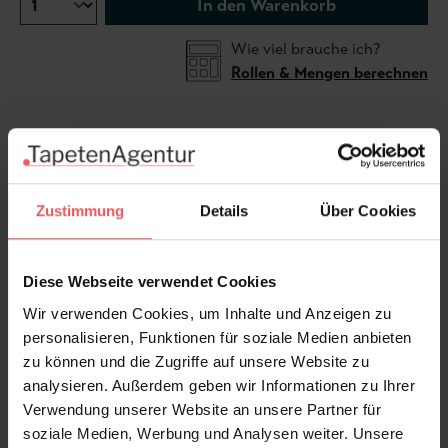
In den Warenkorb
Wie viel brauche ich?
Rollen & Mengen berechnen
...mehr über Edition | Designer's
Zustimmung
Details
Über Cookies
Diese Webseite verwendet Cookies
Wir verwenden Cookies, um Inhalte und Anzeigen zu
personalisieren, Funktionen für soziale Medien anbieten
...zur Kollektion von Heimathafen
zu können und die Zugriffe auf unsere Website zu
Das Motiv kann horizontal angesetzt werden und ist
analysieren. Außerdem geben wir Informationen zu Ihrer
damit unendlich erweiterbar.
Verwendung unserer Website an unsere Partner für
soziale Medien, Werbung und Analysen weiter. Unsere
Produktdetails