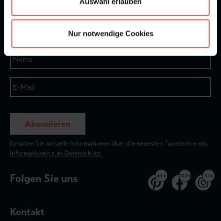
Auswahl erlauben
★
★
★
★
★
Bei 1245 Bewertungen
Newsletter
Nur notwendige Cookies
Abonnieren
Erhalten Sie aktuelle Informationen über die neuesten Tapetentrends.
Informationen zum Datenschutz.
Folgen Sie uns
4,9 k
32,5 k
3,1 k
Kontakt