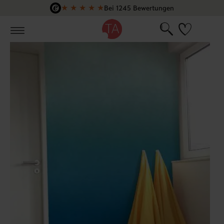
★
★
★
★
★
Bei 1245 Bewertungen
Zum Hauptinhalt springen