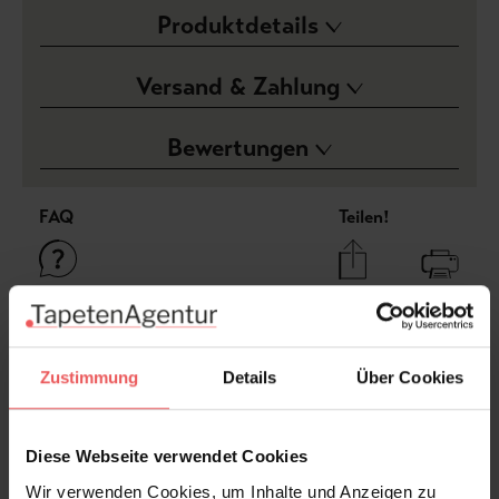
Produktdetails
Versand & Zahlung
Bewertungen
FAQ
Teilen!
Sie haben Fragen zum Produkt?
Zustimmung
Details
Über Cookies
Frage stellen
+49 (0)221 932 81 82
Diese Webseite verwendet Cookies
Wir verwenden Cookies, um Inhalte und Anzeigen zu