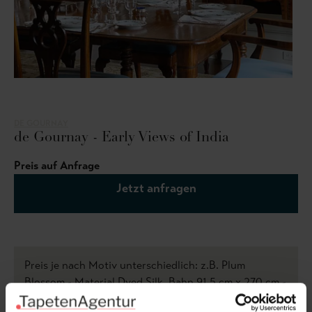
DE GOURNAY
de Gournay - Early Views of India
Preis auf Anfrage
Jetzt anfragen
Preis je nach Motiv unterschiedlich: z.B. Plum
Blossom - Material Dyed Silk, Bahn 91,5 cm x 270 cm -
ab 700 Euro