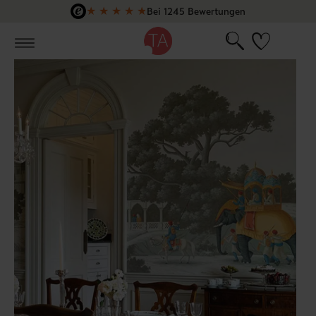
★
★
★
★
★
Bei 1245 Bewertungen
Zum Hauptinhalt springen