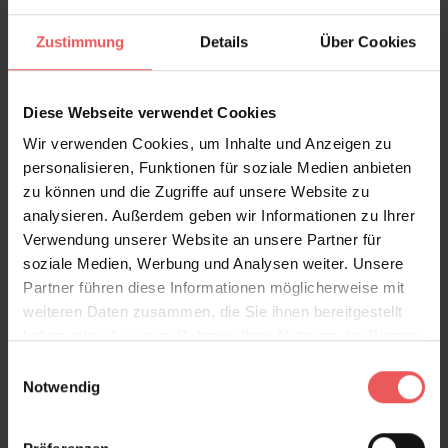
Zustimmung
Details
Über Cookies
Produktdetails
Diese Webseite verwendet Cookies
Wir verwenden Cookies, um Inhalte und Anzeigen zu
Versand & Zahlung
personalisieren, Funktionen für soziale Medien anbieten
zu können und die Zugriffe auf unsere Website zu
Bewertungen
analysieren. Außerdem geben wir Informationen zu Ihrer
Verwendung unserer Website an unsere Partner für
soziale Medien, Werbung und Analysen weiter. Unsere
FAQ
Teilen!
Partner führen diese Informationen möglicherweise mit
weiteren Daten zusammen, die Sie ihnen bereitgestellt
haben oder die sie im Rahmen Ihrer Nutzung der Dienste
gesammelt haben.
Einwilligungsauswahl
Notwendig
Sie haben Fragen zum Produkt?
Frage stellen