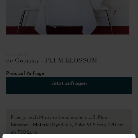
DE GOURNAY
de Gournay - PLUM BLOSSOM
Preis auf Anfrage
Jetzt anfragen
Preis je nach Motiv unterschiedlich: z.B. Plum
Blossom - Material Dyed Silk, Bahn 91,5 cm x 270 cm -
ab 700 Euro