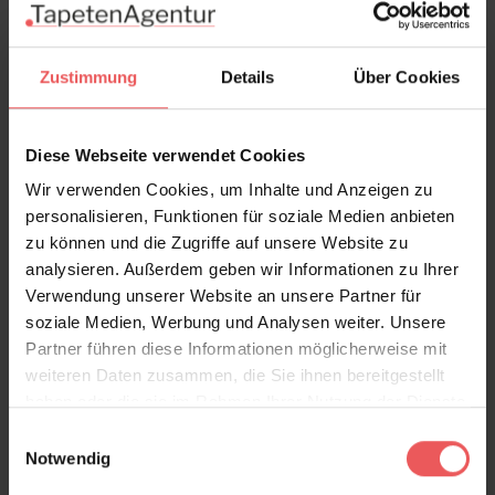
Material: gebleichte, weiße Seide
Zustimmung
Details
Über Cookies
Diese Webseite verwendet Cookies
Produktdetails
Wir verwenden Cookies, um Inhalte und Anzeigen zu
personalisieren, Funktionen für soziale Medien anbieten
Versand & Zahlung
zu können und die Zugriffe auf unsere Website zu
analysieren. Außerdem geben wir Informationen zu Ihrer
Verwendung unserer Website an unsere Partner für
Bewertungen
soziale Medien, Werbung und Analysen weiter. Unsere
Partner führen diese Informationen möglicherweise mit
FAQ
Teilen!
weiteren Daten zusammen, die Sie ihnen bereitgestellt
haben oder die sie im Rahmen Ihrer Nutzung der Dienste
gesammelt haben.
Einwilligungsauswahl
Notwendig