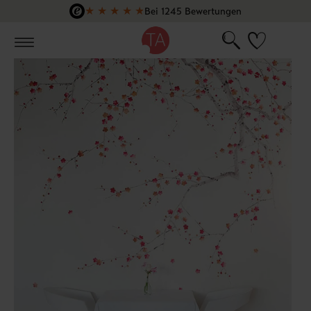
★
★
★
★
★
Bei 1245 Bewertungen
Zum Hauptinhalt springen