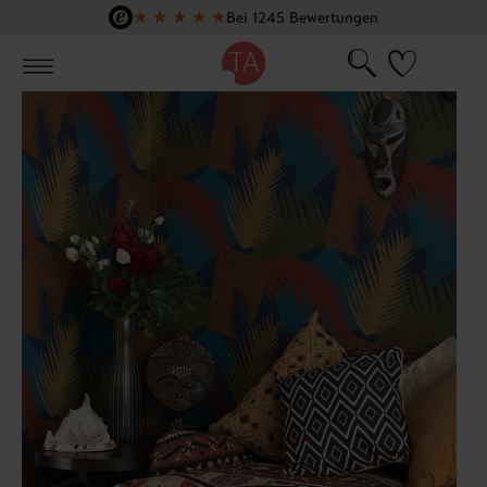
★
★
★
★
★
Bei 1245 Bewertungen
Zum Hauptinhalt springen