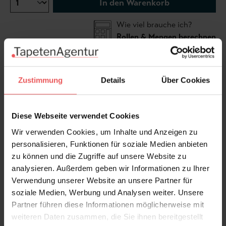
In den Warenkorb
Wie viel brauche ich?
Rollen & Mengen berechnen
Deco Palm, inspiriert von den exotischen Blättern in
Zustimmung
Details
Über Cookies
Miami, interpretiert das klassische Palmenmotiv in
einem zeitgenössischen geometrischen Stil. Diese
Diese Webseite verwendet Cookies
Interpretation hebt das traditionelle Design auf eine
neue und aufregende Ebene, die sowohl modern als
Wir verwenden Cookies, um Inhalte und Anzeigen zu
auch ansprechend ist.
personalisieren, Funktionen für soziale Medien anbieten
zu können und die Zugriffe auf unsere Website zu
analysieren. Außerdem geben wir Informationen zu Ihrer
Produktdetails
Verwendung unserer Website an unsere Partner für
soziale Medien, Werbung und Analysen weiter. Unsere
Versand & Zahlung
Partner führen diese Informationen möglicherweise mit
weiteren Daten zusammen, die Sie ihnen bereitgestellt