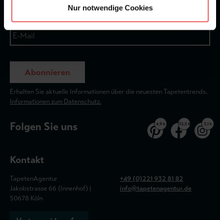
Nur notwendige Cookies
Abonnieren
Erhalten Sie aktuelle Informationen über die neuesten Tapetentrends.
Informationen zum Datenschutz.
Folgen Sie uns
4,9 k
32,5 k
3,1 k
Kontakt
TapetenAgentur
+49 (0)221 932 81 82
Jakobstrasse 66 (Innenhof) |
info@tapetenagentur.de
50678 Köln